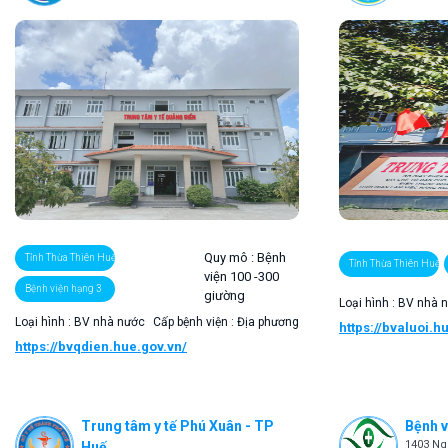
Quy mô :
Bệnh
Tỉnh Thừa Thiên Huế
Tỉnh Thừa Thiên Huế
viện 100 -300
Bệnh viện hạng 3
giường
Loại hình : BV nhà 
Loại hình : BV nhà nước
Cấp bệnh viện : Địa phương
https://bvaluoi.h
https://bvqdien.hue.gov.vn/
Trung tâm y tế Phú Xuân - TP
Bệnh v
1403 Ng
Huế