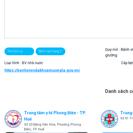
Quy mô :
Bệnh v
Tỉnh Sơn La
Bệnh viện hạng 2
giường
Loại hình : BV nhà nước
Cấp bện
https://benhviendakhoamuongla.gov.vn/
Danh sách cơ
Trung tâm y tế Phong Điền - TP.
Trung 
Số 01 T
Huế
Số 23 Đặng Văn Hòa, Phường Phong
Điền, TP Huế