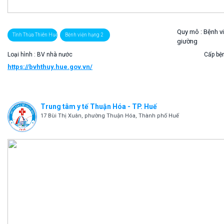
Quy mô :
Bệnh v
Tỉnh Thừa Thiên Huế
Bệnh viện hạng 2
giường
Loại hình : BV nhà nước
Cấp bện
https://bvhthuy.hue.gov.vn/
Trung tâm y tế Thuận Hóa - TP. Huế
17 Bùi Thị Xuân, phường Thuận Hóa, Thành phố Huế