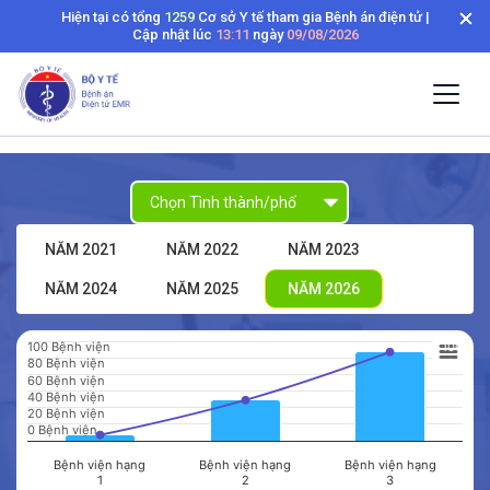
Hiện tại có tổng
1259
Cơ sở Y tế tham gia Bệnh án điện tử |
Cập nhật lúc
13:11
ngày
09/08/2026
NĂM 2021
NĂM 2022
NĂM 2023
NĂM 2024
NĂM 2025
NĂM 2026
Chart
100 Bệnh viện
100
Combination chart with 2 data series.
80 Bệnh viện
80
60 Bệnh viện
60
View as data table, Chart
40 Bệnh viện
40
The chart has 1 X axis displaying categories.
20 Bệnh viện
20
The chart has 3 Y axes displaying values, values, and values.
0 Bệnh viện
0
Bệnh viện hạng
Bệnh viện hạng
Bệnh viện hạng
1
2
3