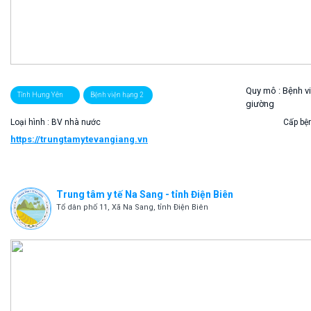
Quy mô :
Bệnh v
Tỉnh Hưng Yên
Bệnh viện hạng 2
giường
Loại hình : BV nhà nước
Cấp bện
https://trungtamytevangiang.vn
Trung tâm y tế Na Sang - tỉnh Điện Biên
Tổ dân phố 11, Xã Na Sang, tỉnh Điện Biên