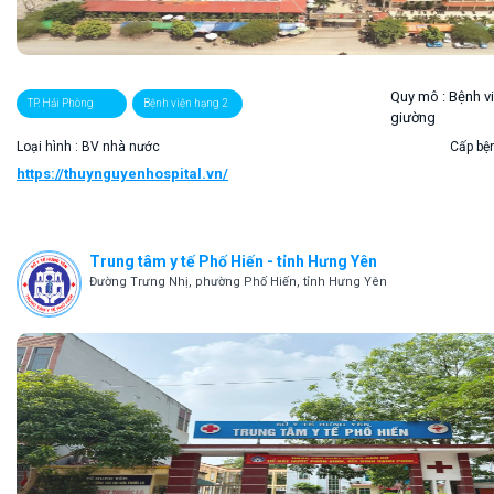
Quy mô :
Bệnh v
TP. Hải Phòng
Bệnh viện hạng 2
giường
Loại hình : BV nhà nước
Cấp bện
https://thuynguyenhospital.vn/
Trung tâm y tế Phố Hiến - tỉnh Hưng Yên
Đường Trưng Nhị, phường Phố Hiến, tỉnh Hưng Yên