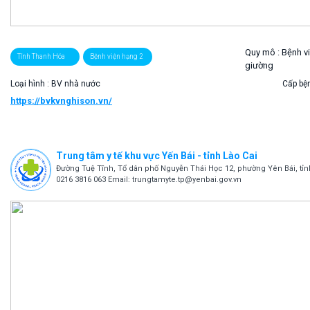
Quy mô :
Bệnh v
Tỉnh Thanh Hóa
Bệnh viện hạng 2
giường
Loại hình : BV nhà nước
Cấp bện
https://bvkvnghison.vn/
Trung tâm y tế khu vực Yến Bái - tỉnh Lào Cai
Đường Tuệ Tĩnh, Tổ dân phố Nguyễn Thái Học 12, phường Yên Bái, tỉnh 
0216 3816 063 Email: trungtamyte.tp@yenbai.gov.vn