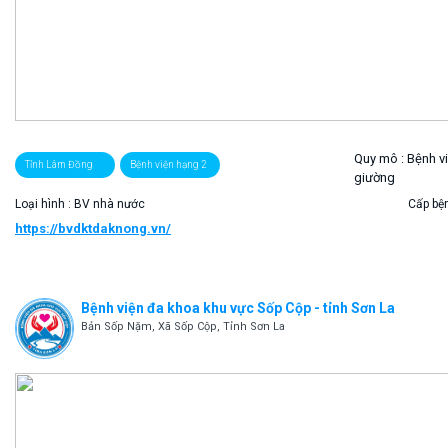
Quy mô :
Bệnh v
Tỉnh Lâm Đồng
Bệnh viện hạng 2
giường
Loại hình : BV nhà nước
Cấp bện
https://bvdktdaknong.vn/
Bệnh viện đa khoa khu vực Sốp Cộp - tỉnh Sơn La
Bản Sốp Nặm, Xã Sốp Cộp, Tỉnh Sơn La