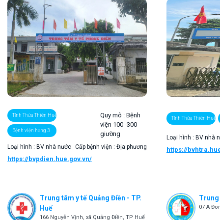
Quy mô :
Bệnh
Tỉnh Thừa Thiên Huế
Tỉnh Thừa Thiên Huế
viện 100 -300
Bệnh viện hạng 3
giường
Loại hình : BV nhà 
Loại hình : BV nhà nước
Cấp bệnh viện : Địa phương
https://bvhtra.hu
https://bvpdien.hue.gov.vn/
Trung tâm y tế Quảng Điền - TP.
Trung 
07 A Đo
Huế
166 Nguyễn Vịnh, xã Quảng Điền, TP Huế