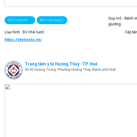
Quy mô :
Bệnh v
Tỉnh Hưng Yên
Bệnh viện hạng 2
giường
Loại hình : BV nhà nước
Cấp bện
https://ytetienlu.vn/
Trung tâm y tế Hương Thủy -TP. Huế
Số 02 Quang Trung, Phường Hương Thủy, thành phố Huế