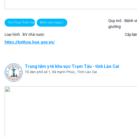
Quy mô :
Bệnh v
Tỉnh Thừa Thiên Huế
Bệnh viện hạng 2
giường
Loại hình : BV nhà nước
Cấp bện
https://bvthoa.hue.gov.vn/
Trung tâm y tế khu vực Trạm Tấu - tỉnh Lào Cai
Tổ dân phố số 1, Xã Hạnh Phúc, Tỉnh Lào Cai