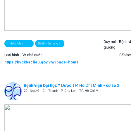
Quy mô :
Bệnh v
Tỉnh Cà Mau
Bệnh viện hạng 2
giường
Loại hình : BV nhà nước
Cấp bện
https://bvdkbaclieu.gov.vn/?page=home
Bệnh viện Đại học Y Dược TP. Hồ Chí Minh - cơ sở 2
201 Nguyễn Chí Thanh - P. Chợ Lớn - TP. Hồ Chí Minh