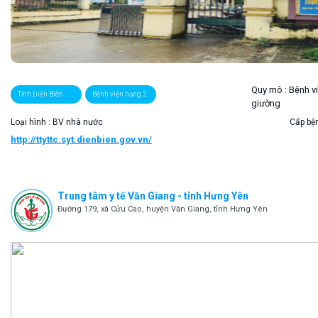
Quy mô :
Bệnh v
Tỉnh Điện Biên
Bệnh viện hạng 2
giường
Loại hình : BV nhà nước
Cấp bện
http://ttyttc.syt.dienbien.gov.vn/
Trung tâm y tế Văn Giang - tỉnh Hưng Yên
Đường 179, xã Cửu Cao, huyện Văn Giang, tỉnh Hưng Yên