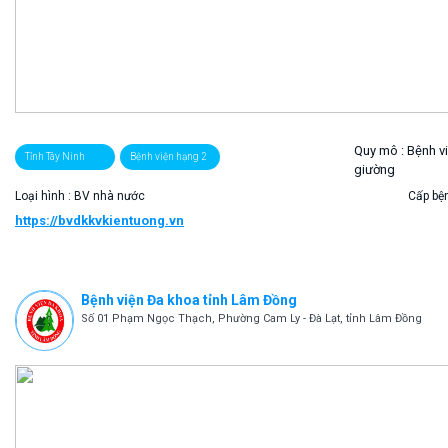
Quy mô :
Bệnh v
Tỉnh Tây Ninh
Bệnh viện hạng 2
giường
Loại hình : BV nhà nước
Cấp bện
https://bvdkkvkientuong.vn
Bệnh viện Đa khoa tỉnh Lâm Đồng
Số 01 Phạm Ngọc Thạch, Phường Cam Ly - Đà Lạt, tỉnh Lâm Đồng