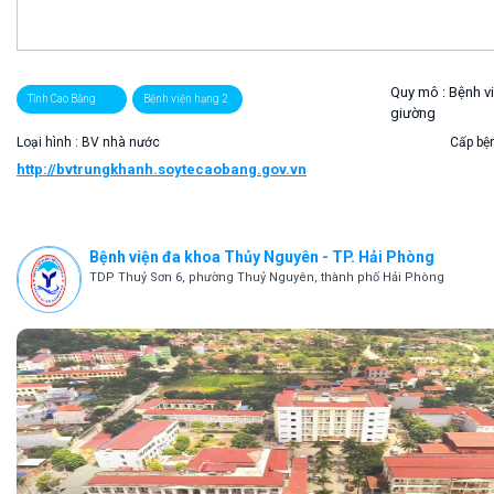
Quy mô :
Bệnh v
Tỉnh Cao Bằng
Bệnh viện hạng 2
giường
Loại hình : BV nhà nước
Cấp bện
http://bvtrungkhanh.soytecaobang.gov.vn
Bệnh viện đa khoa Thủy Nguyên - TP. Hải Phòng
TDP Thuỷ Sơn 6, phường Thuỷ Nguyên, thành phố Hải Phòng