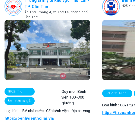
Trung tâm y tế khu vực Thới Lai -
Bệnh v
425 Kin
TP. Cần Thơ
Ấp Thới Phong A, xã Thới Lai, thành phố
Cần Thơ
Quy mô :
Bệnh
TP. Cần Thơ
TP. Hồ Chí Minh
viện 100 -300
Bệnh viện hạng 3
giường
Loại hình : CSYT tư
Loại hình : BV nhà nước
Cấp bệnh viện : Địa phương
https://trieuanho
https://benhvienthoilai.vn/