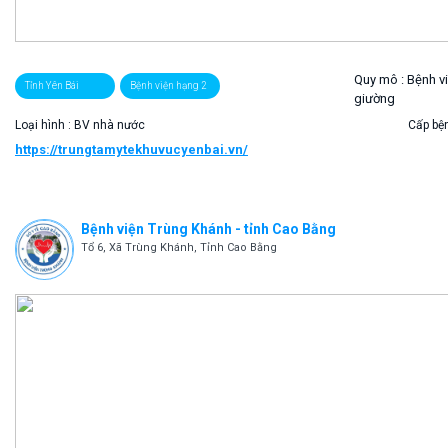
Quy mô :
Bệnh v
Tỉnh Yên Bái
Bệnh viện hạng 2
giường
Loại hình : BV nhà nước
Cấp bện
https://trungtamytekhuvucyenbai.vn/
Bệnh viện Trùng Khánh - tỉnh Cao Bằng
Tổ 6, Xã Trùng Khánh, Tỉnh Cao Bằng