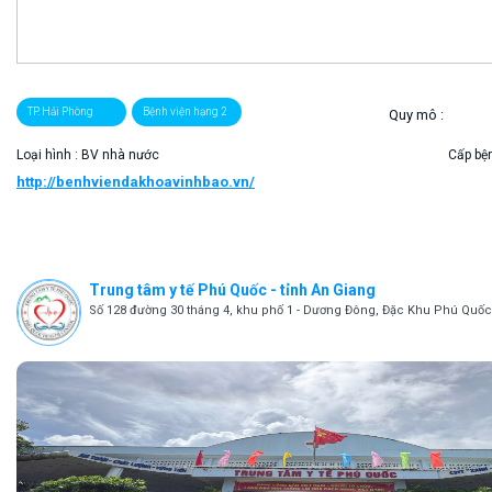
TP. Hải Phòng
Bệnh viện hạng 2
Quy mô :
Loại hình : BV nhà nước
Cấp bện
http://benhviendakhoavinhbao.vn/
Trung tâm y tế Phú Quốc - tỉnh An Giang
Số 128 đường 30 tháng 4, khu phố 1 - Dương Đông, Đặc Khu Phú Quốc,