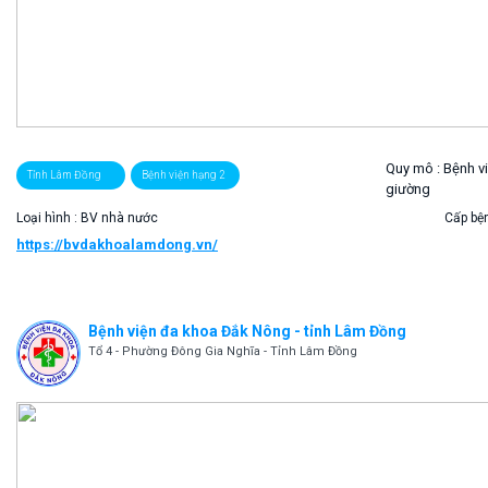
Quy mô :
Bệnh v
Tỉnh Lâm Đồng
Bệnh viện hạng 2
giường
Loại hình : BV nhà nước
Cấp bện
https://bvdakhoalamdong.vn/
Bệnh viện đa khoa Đắk Nông - tỉnh Lâm Đồng
Tổ 4 - Phường Đông Gia Nghĩa - Tỉnh Lâm Đồng