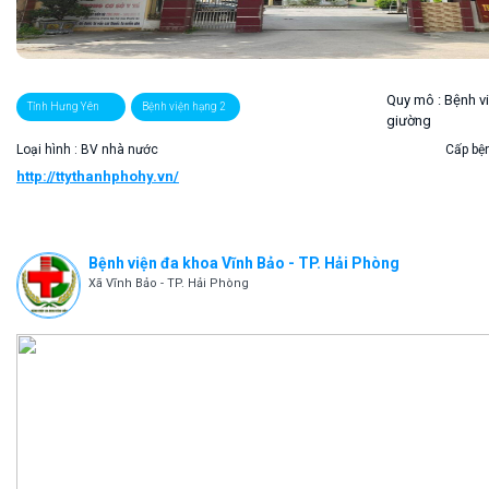
Quy mô :
Bệnh v
Tỉnh Hưng Yên
Bệnh viện hạng 2
giường
Loại hình : BV nhà nước
Cấp bện
http://ttythanhphohy.vn/
Bệnh viện đa khoa Vĩnh Bảo - TP. Hải Phòng
Xã Vĩnh Bảo - TP. Hải Phòng