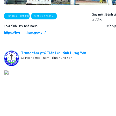
Quy mô :
Bệnh v
Tỉnh Thừa Thiên Huế
Bệnh viện hạng 2
giường
Loại hình : BV nhà nước
Cấp bện
https://bvrhm.hue.gov.vn/
Trung tâm y tế Tiên Lữ - tỉnh Hưng Yên
Xã Hoàng Hoa Thám - Tỉnh Hưng Yên