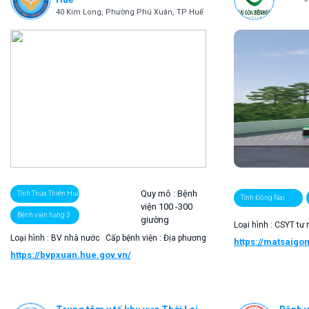
40 Kim Long, Phường Phú Xuân, TP Huế
Quy mô :
Bệnh
Tỉnh Thừa Thiên Huế
Tỉnh Đồng Nai
viện 100 -300
Bệnh viện hạng 3
giường
Loại hình : CSYT tư
Loại hình : BV nhà nước
Cấp bệnh viện : Địa phương
https://matsaigo
https://bvpxuan.hue.gov.vn/