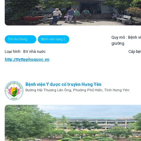
Quy mô :
Bệnh v
Tỉnh An Giang
Bệnh viện hạng 2
giường
Loại hình : BV nhà nước
Cấp bện
http://ttyttpphuquoc.vn
Bệnh viện Y dược cổ truyền Hưng Yên
Đường Hải Thượng Lãn Ông, Phường Phố Hiến, Tỉnh Hưng Yên