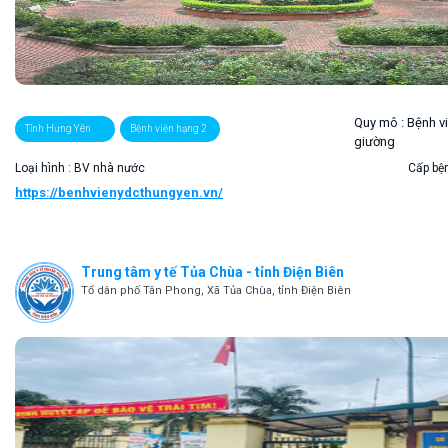
Quy mô :
Bệnh v
Tỉnh Hưng Yên
Bệnh viện hạng 2
giường
Loại hình : BV nhà nước
Cấp bện
https://benhvienydcthungyen.vn/
Trung tâm y tế Tủa Chùa - tỉnh Điện Biên
Tổ dân phố Tân Phong, Xã Tủa Chùa, tỉnh Điện Biên