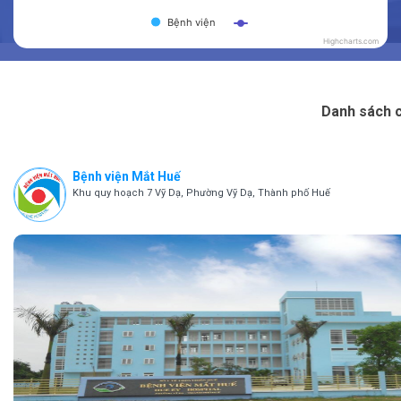
Bệnh viện
Highcharts.com
End of interactive chart.
Danh sách c
Bệnh viện Mắt Huế
Khu quy hoạch 7 Vỹ Dạ, Phường Vỹ Dạ, Thành phố Huế