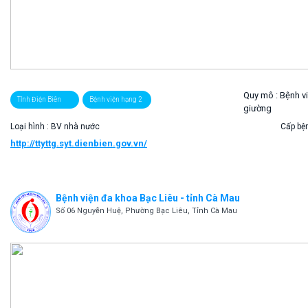
Quy mô :
Bệnh v
Tỉnh Điện Biên
Bệnh viện hạng 2
giường
Loại hình : BV nhà nước
Cấp bện
http://ttyttg.syt.dienbien.gov.vn/
Bệnh viện đa khoa Bạc Liêu - tỉnh Cà Mau
Số 06 Nguyễn Huệ, Phường Bạc Liêu, Tỉnh Cà Mau