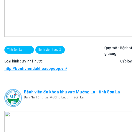
Quy mô :
Bệnh v
Tỉnh Sơn La
Bệnh viện hạng 2
giường
Loại hình : BV nhà nước
Cấp bện
http://benhviendakhoasopcop.vn/
Bệnh viện đa khoa khu vực Mường La - tỉnh Sơn La
Bản Nà Tòng, xã Mường La, tỉnh Sơn La