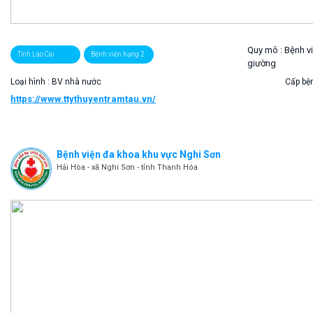
Quy mô :
Bệnh v
Tỉnh Lào Cai
Bệnh viện hạng 2
giường
Loại hình : BV nhà nước
Cấp bện
https://www.ttythuyentramtau.vn/
Bệnh viện đa khoa khu vực Nghi Sơn
Hải Hòa - xã Nghi Sơn - tỉnh Thanh Hóa