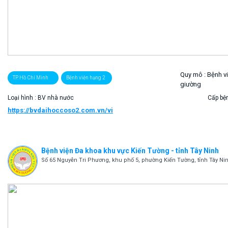
Quy mô :
Bệnh v
TP. Hồ Chí Minh
Bệnh viện hạng 2
giường
Loại hình : BV nhà nước
Cấp bện
https://bvdaihoccoso2.com.vn/vi
Bệnh viện Đa khoa khu vực Kiến Tường - tỉnh Tây Ninh
Số 65 Nguyễn Tri Phương, khu phố 5, phường Kiến Tường, tỉnh Tây Ni