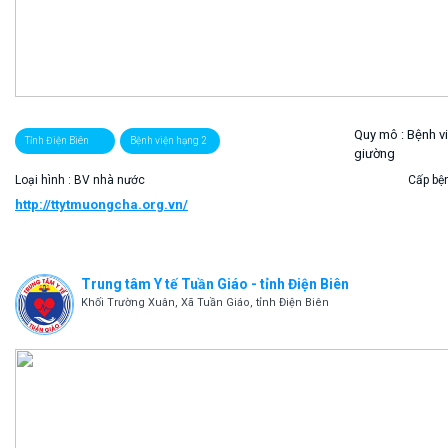
Quy mô :
Bệnh v
Tỉnh Điện Biên
Bệnh viện hạng 2
giường
Loại hình : BV nhà nước
Cấp bện
http://ttytmuongcha.org.vn/
Trung tâm Y tế Tuần Giáo - tỉnh Điện Biên
Khối Trường Xuân, Xã Tuần Giáo, tỉnh Điện Biên