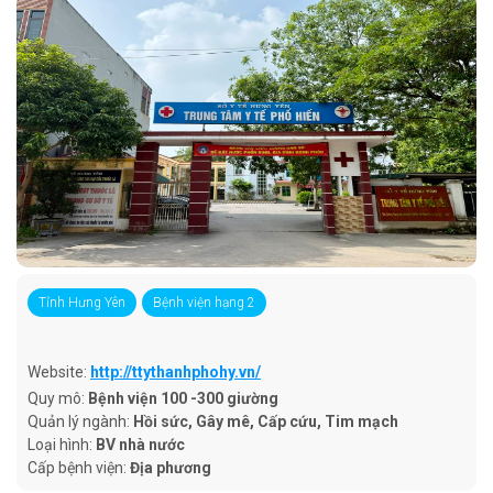
Tỉnh Hưng Yên
Bệnh viện hạng 2
Website:
http://ttythanhphohy.vn/
Quy mô:
Bệnh viện 100 -300 giường
Quản lý ngành:
Hồi sức, Gây mê, Cấp cứu, Tim mạch
Loại hình:
BV nhà nước
Cấp bệnh viện:
Địa phương