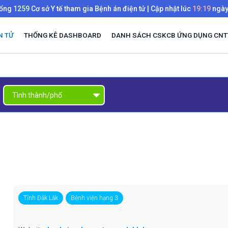
tổng
1259
Cơ sở Y tế tham gia Bệnh án điện tử | Cập nhật lúc
19:19
ngà
N TỬ
THỐNG KÊ DASHBOARD
DANH SÁCH CSKCB ỨNG DỤNG CNTT
Tỉnh Đắk Lắk
Bệnh viện hạng 3