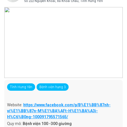
Số 222 Nguyễn Khoái, Xã Khoái Châu, Tỉnh Hưng Yên
Tỉnh Hưng Yên
Bệnh viện hạng 3
Website:
https://www.facebook.com/p/B%E1%BB%87nh-
vi%E1%BB%87n-M%E1%BA%AFt-H%E1%BA%A3i-
H%C6%B0ng-100091795571565/
Quy mô:
Bệnh viện 100 -300 giường