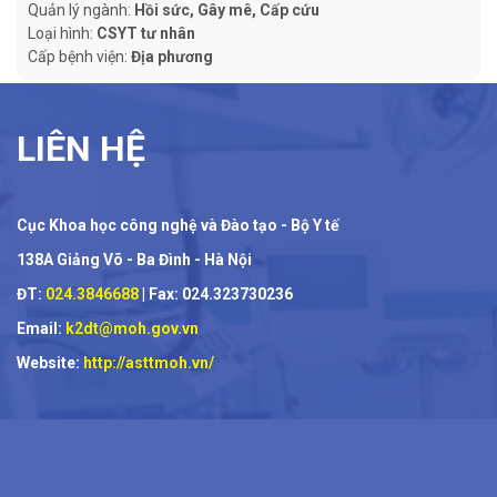
Quản lý ngành:
Hồi sức, Gây mê, Cấp cứu
Loại hình:
CSYT tư nhân
Cấp bệnh viện:
Địa phương
LIÊN HỆ
Cục Khoa học công nghệ và Đào tạo - Bộ Y tế
138A Giảng Võ - Ba Đình - Hà Nội
ĐT:
024.3846688
| Fax: 024.323730236
Email:
k2dt@moh.gov.vn
Website:
http://asttmoh.vn/