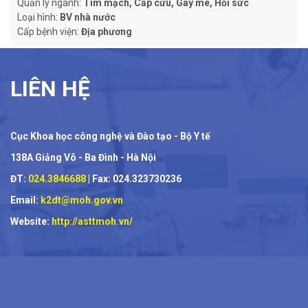
Quản lý ngành:
Tim mạch, Cấp cứu, Gây mê, Hồi sức
Loại hình:
BV nhà nước
Cấp bệnh viện:
Địa phương
LIÊN HỆ
Cục Khoa học công nghệ và Đào tạo - Bộ Y tế
138A Giảng Võ - Ba Đình - Hà Nội
ĐT:
024.3846688
| Fax: 024.323730236
Email:
k2dt@moh.gov.vn
Website:
http://asttmoh.vn/