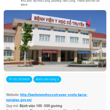
Khu phố Tây Hòa Long, phường Tam Long, Thành phố Hồ Chí
Minh
TP. Hồ Chí Minh
Bệnh viện hạng 3
Website:
http://benhvienyhoccotruyen-soyte.baria-
vungtau.gov.vn/
Quy mô:
Bệnh viện 100 -300 giường