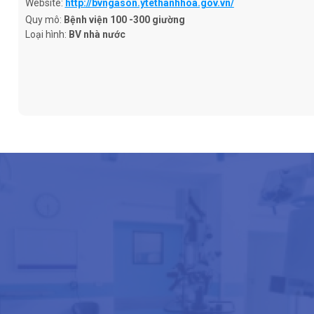
Website:
http://bvngason.ytethanhhoa.gov.vn/
Quy mô:
Bệnh viện 100 -300 giường
Loại hình:
BV nhà nước