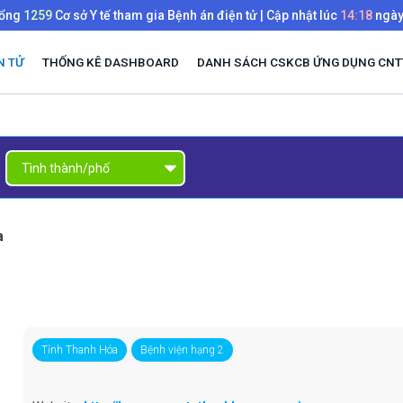
tổng
1259
Cơ sở Y tế tham gia Bệnh án điện tử | Cập nhật lúc
14:18
ngà
N TỬ
THỐNG KÊ DASHBOARD
DANH SÁCH CSKCB ỨNG DỤNG CNTT
a
Tỉnh Thanh Hóa
Bệnh viện hạng 2