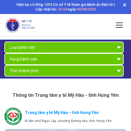
Hiện tại có tổng
1259
Cơ sở Y tế tham gia Bệnh án điện tử |
Cập nhật lúc
10:44
ngày
09/08/2026
Thông tin Trung tâm y tế Mỹ Hào - tỉnh Hưng Yên
Trung tâm y tế Mỹ Hào - tỉnh Hưng Yên
tổ dân phố Ngọc Lập. phường Đường hào, tỉnh Hưng Yên