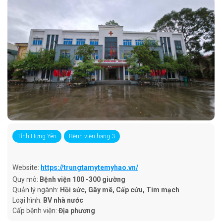
Tỉnh Hưng Yên
Bệnh viện hạng 3
Website:
https://trungtamytemyhao.vn/
Quy mô:
Bệnh viện 100 -300 giường
Quản lý ngành:
Hồi sức, Gây mê, Cấp cứu, Tim mạch
Loại hình:
BV nhà nước
Cấp bệnh viện:
Địa phương