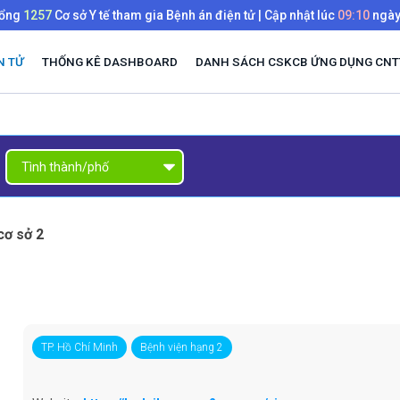
tổng
1257
Cơ sở Y tế tham gia Bệnh án điện tử | Cập nhật lúc
09:10
ngà
N TỬ
THỐNG KÊ DASHBOARD
DANH SÁCH CSKCB ỨNG DỤNG CNTT
cơ sở 2
TP. Hồ Chí Minh
Bệnh viện hạng 2