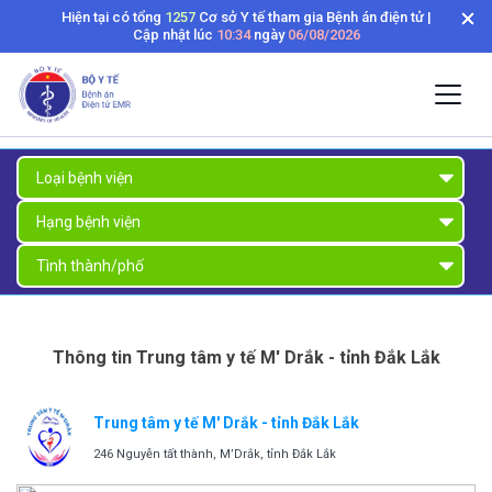
Hiện tại có tổng
1257
Cơ sở Y tế tham gia Bệnh án điện tử |
Cập nhật lúc
10:34
ngày
06/08/2026
Thông tin Trung tâm y tế M' Drắk - tỉnh Đắk Lắk
Trung tâm y tế M' Drắk - tỉnh Đắk Lắk
246 Nguyễn tất thành, M’Drắk, tỉnh Đắk Lắk