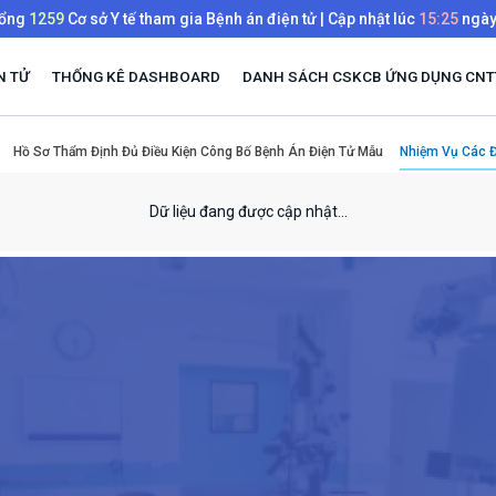
tổng
1259
Cơ sở Y tế tham gia Bệnh án điện tử | Cập nhật lúc
15:25
ngà
N TỬ
THỐNG KÊ DASHBOARD
DANH SÁCH CSKCB ỨNG DỤNG CNTT
Hồ Sơ Thẩm Định Đủ Điều Kiện Công Bố Bệnh Án Điện Tử Mẫu
Nhiệm Vụ Các Đ
Dữ liệu đang được cập nhật...