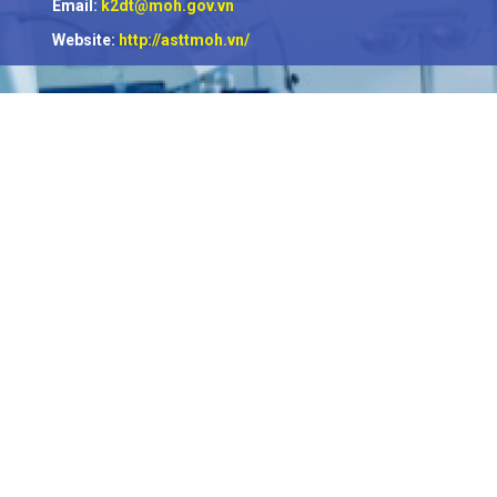
Email:
k2dt@moh.gov.vn
Website:
http://asttmoh.vn/