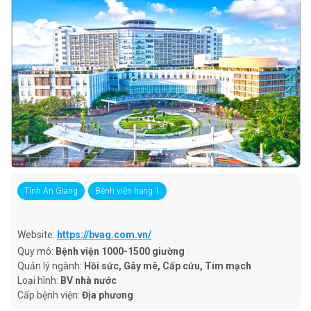
Tỉnh An Giang
Bệnh viện hạng 1
Website:
https://bvag.com.vn/
Quy mô:
Bệnh viện 1000-1500 giường
Quản lý ngành:
Hồi sức, Gây mê, Cấp cứu, Tim mạch
Loại hình:
BV nhà nước
Cấp bệnh viện:
Địa phương