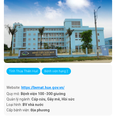
Tỉnh Thừa Thiên Huế
Bệnh viện hạng 2
Website:
https://bvmat.hue.gov.vn/
Quy mô:
Bệnh viện 100 -300 giường
Quản lý ngành:
Cấp cứu, Gây mê, Hồi sức
Loại hình:
BV nhà nước
Cấp bệnh viện:
Địa phương