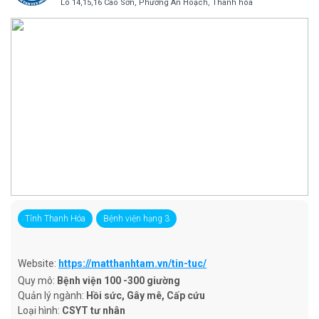
Lô 14,15,16 Cao Sơn, Phường An Hoạch, Thanh hóa
Tỉnh Thanh Hóa
Bệnh viện hạng 3
Website:
https://matthanhtam.vn/tin-tuc/
Quy mô:
Bệnh viện 100 -300 giường
Quản lý ngành:
Hồi sức, Gây mê, Cấp cứu
Loại hình:
CSYT tư nhân