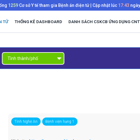
tổng
1259
Cơ sở Y tế tham gia Bệnh án điện tử | Cập nhật lúc
17:43
ngà
N TỬ
THỐNG KÊ DASHBOARD
DANH SÁCH CSKCB ỨNG DỤNG CNTT
Tỉnh Nghệ An
Bệnh viện hạng 1