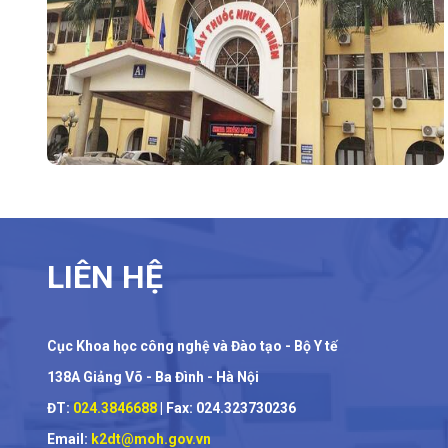
LIÊN HỆ
Cục Khoa học công nghệ và Đào tạo - Bộ Y tế
138A Giảng Võ - Ba Đình - Hà Nội
ĐT:
024.3846688
| Fax: 024.323730236
Email:
k2dt@moh.gov.vn