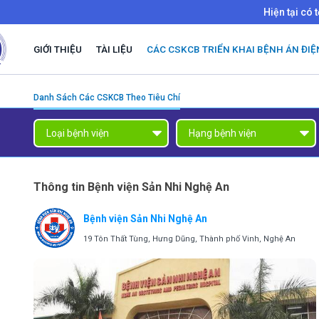
Hiện tại có 
GIỚI THIỆU
TÀI LIỆU
CÁC CSKCB TRIỂN KHAI BỆNH ÁN ĐIỆ
Danh Sách Các CSKCB Theo Tiêu Chí
Thông tin Bệnh viện Sản Nhi Nghệ An
Bệnh viện Sản Nhi Nghệ An
19 Tôn Thất Tùng, Hưng Dũng, Thành phố Vinh, Nghệ An