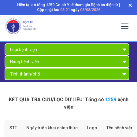
Hiện tại có tổng
1259
Cơ sở Y tế tham gia Bệnh án điện tử |
Cập nhật lúc
03:21
ngày
08/08/2026
KẾT QUẢ TRA CỨU/LỌC DỮ LIỆU: Tổng có
1259
bệnh
viện
STT
Ngày triển khai chính thức
Logo
Tên bệnh viện