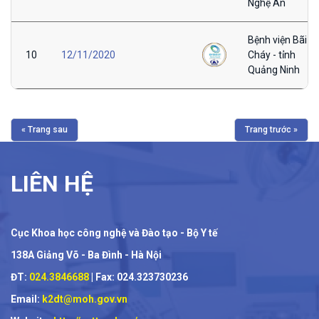
Nghệ An
Bệnh viện Bãi
10
12/11/2020
Cháy - tỉnh
Quảng Ninh
« Trang sau
Trang trước »
LIÊN HỆ
Cục Khoa học công nghệ và Đào tạo - Bộ Y tế
138A Giảng Võ - Ba Đình - Hà Nội
ĐT:
024.3846688
| Fax: 024.323730236
Email:
k2dt@moh.gov.vn